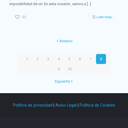
imposibilidad de oir. En esta ocasión, vamos a
[…]
35
Leer más...
Anterior
1
2
3
4
5
6
7
8
9
10
Siguiente
Política de privacidad
|
Aviso Legal
|
Política de Cookies