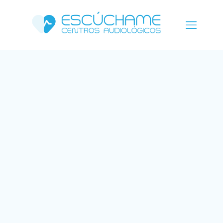
Clínica Juan de Borbón
Avenida Nuestra Señora de Atocha, 21
(Esquina con Paseo de la Fuente)
968 969 540