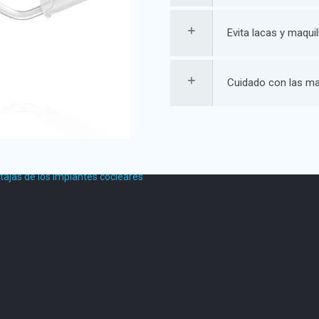
Política de privacidad
|
Aviso Legal
|
Política de Cookies
Evita lacas y maquill
Cuidado con las ma
eso Rápido
Clínica Juan de Borbó
énes somos
Avenida Nuestra Señora de Ato
ífonos en Murcia
21 (Esquina con Paseo de la Fuen
 auditivo
+34 968 969 540
tajas de los implantes cocleares