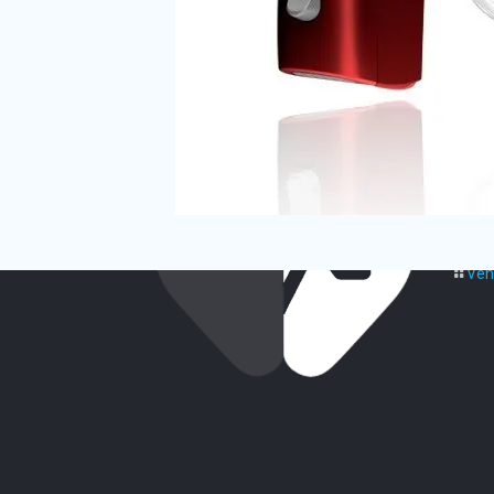
Acc
Qui
Aud
Test
Ven