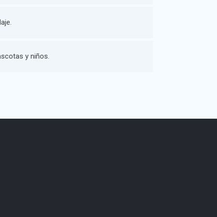
aje.
scotas y niños.
n
Clínica Murcia Centro
cha,
Plaza Condestable, 5 30009 – Murcia
te)
+34 868 07 40 54