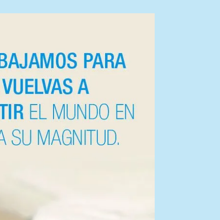
n
Clínica Murcia Centro
cha,
Plaza Condestable, 5 30009 – Murcia
te)
+34 868 07 40 54