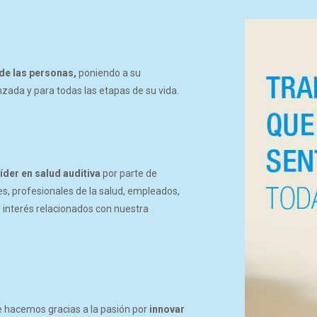
 de las personas,
poniendo a su
nzada y para todas las etapas de su vida.
Política de privacidad
|
Aviso Legal
|
Política de Cookies
líder en salud auditiva
por parte de
es, profesionales de la salud, empleados,
 interés relacionados con nuestra
eso Rápido
Clínica Juan de Borbó
énes somos
Avenida Nuestra Señora de Ato
ífonos en Murcia
21 (Esquina con Paseo de la Fuen
 auditivo
+34 968 969 540
ue hacemos gracias a la pasión por
innovar
tajas de los implantes cocleares