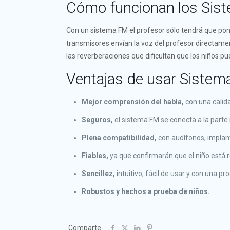
Cómo funcionan los Sis
Con un sistema FM el profesor sólo tendrá que pone
Acc
transmisores envían la voz del profesor directament
Qui
las reverberaciones que dificultan que los niños pu
Aud
Ventajas de usar Siste
Test
Ven
Mejor comprensión del habla,
con una calid
Seguros,
el sistema FM se conecta a la parte
Plena compatibilidad,
con audífonos, implan
Fiables,
ya que confirmarán que el niño está r
Sencillez,
intuitivo, fácil de usar y con una 
Robustos y hechos a prueba de niños.
© 2019-
Comparte