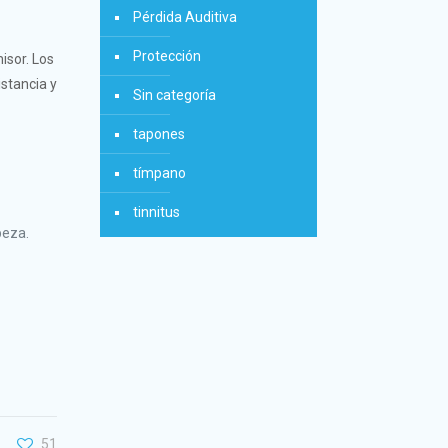
Pérdida Auditiva
Protección
isor. Los
n
Clínica Murcia Centro
istancia y
Sin categoría
cha,
Plaza Condestable, 5 30009 – Murcia
te)
tapones
+34 868 07 40 54
tímpano
tinnitus
beza.
mpresas
51