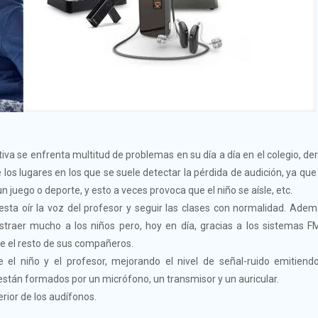
tiva se enfrenta multitud de problemas en su día a día en el colegio, de
 los lugares en los que se suele detectar la pérdida de audición, ya que
un juego o deporte, y esto a veces provoca que el niño se aísle, etc.
sta oír la voz del profesor y seguir las clases con normalidad. Adem
istraer mucho a los niños pero, hoy en día, gracias a los sistemas 
 que el resto de sus compañeros.
 el niño y el profesor, mejorando el nivel de señal-ruido emitiendo
están formados por un micrófono, un transmisor y un auricular.
Política de privacidad
|
Aviso Legal
|
Política de Cookies
erior de los audífonos.