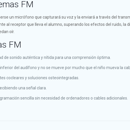
temas FM
rse un micrófono que capturará su voz y la enviará a través del transm
eso Rápido
Clínica Juan de Borbó
e al receptor que lleva el alumno, superando los efectos del ruido, la d
énes somos
Avenida Nuestra Señora de Ato
edan oír.
ífonos en Murcia
21 (Esquina con Paseo de la Fuen
mas FM
 auditivo
+34 968 969 540
tajas de los implantes cocleares
ad de sonido auténtica y nítida para una comprensión óptima.
 inferior del audífono y no se mueve por mucho que el niño mueva la ca
tes cocleares y soluciones osteointegradas.
ecibiendo una señal clara.
programación sencilla sin necesidad de ordenadores o cables adicionales.
2022 Escúchame Centros Audiológicos. Diseño y Programación
InforE