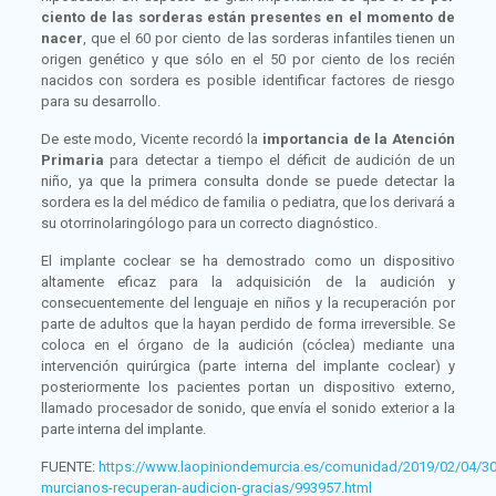
ciento de las sorderas están presentes en el momento de
nacer
, que el 60 por ciento de las sorderas infantiles tienen un
origen genético y que sólo en el 50 por ciento de los recién
nacidos con sordera es posible identificar factores de riesgo
para su desarrollo.
De este modo, Vicente recordó la
importancia de la Atención
Primaria
para detectar a tiempo el déficit de audición de un
niño, ya que la primera consulta donde se puede detectar la
sordera es la del médico de familia o pediatra, que los derivará a
su otorrinolaringólogo para un correcto diagnóstico.
El implante coclear se ha demostrado como un dispositivo
altamente eficaz para la adquisición de la audición y
consecuentemente del lenguaje en niños y la recuperación por
parte de adultos que la hayan perdido de forma irreversible. Se
coloca en el órgano de la audición (cóclea) mediante una
intervención quirúrgica (parte interna del implante coclear) y
posteriormente los pacientes portan un dispositivo externo,
llamado procesador de sonido, que envía el sonido exterior a la
parte interna del implante.
FUENTE:
https://www.laopiniondemurcia.es/comunidad/2019/02/04/30
murcianos-recuperan-audicion-gracias/993957.html