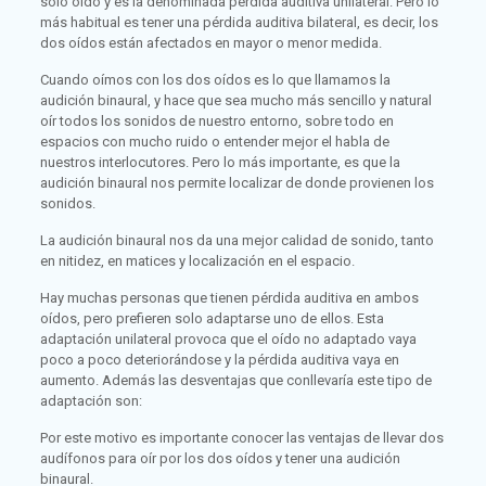
solo oído y es la denominada pérdida auditiva unilateral. Pero lo
más habitual es tener una pérdida auditiva bilateral, es decir, los
dos oídos están afectados en mayor o menor medida.
Cuando oímos con los dos oídos es lo que llamamos la
audición binaural, y hace que sea mucho más sencillo y natural
oír todos los sonidos de nuestro entorno, sobre todo en
espacios con mucho ruido o entender mejor el habla de
nuestros interlocutores. Pero lo más importante, es que la
audición binaural nos permite localizar de donde provienen los
sonidos.
La audición binaural nos da una mejor calidad de sonido, tanto
en nitidez, en matices y localización en el espacio.
Hay muchas personas que tienen pérdida auditiva en ambos
oídos, pero prefieren solo adaptarse uno de ellos. Esta
adaptación unilateral provoca que el oído no adaptado vaya
poco a poco deteriorándose y la pérdida auditiva vaya en
aumento. Además las desventajas que conllevaría este tipo de
adaptación son:
Por este motivo es importante conocer las ventajas de llevar dos
audífonos para oír por los dos oídos y tener una audición
binaural.