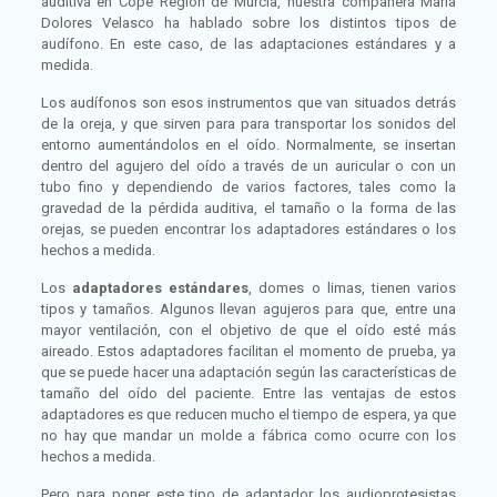
auditiva en Cope Región de Murcia, nuestra compañera María
Dolores Velasco ha hablado sobre los distintos tipos de
audífono. En este caso, de las adaptaciones estándares y a
medida.
Los audífonos son esos instrumentos que van situados detrás
de la oreja, y que sirven para para transportar los sonidos del
entorno aumentándolos en el oído. Normalmente, se insertan
dentro del agujero del oído a través de un auricular o con un
tubo fino y dependiendo de varios factores, tales como la
gravedad de la pérdida auditiva, el tamaño o la forma de las
orejas, se pueden encontrar los adaptadores estándares o los
hechos a medida.
Los
adaptadores estándares
, domes o limas, tienen varios
tipos y tamaños. Algunos llevan agujeros para que, entre una
mayor ventilación, con el objetivo de que el oído esté más
aireado. Estos adaptadores facilitan el momento de prueba, ya
que se puede hacer una adaptación según las características de
tamaño del oído del paciente. Entre las ventajas de estos
adaptadores es que reducen mucho el tiempo de espera, ya que
no hay que mandar un molde a fábrica como ocurre con los
hechos a medida.
Pero para poner este tipo de adaptador los audioprotesistas