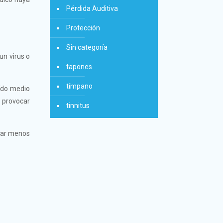
Pérdida Auditiva
Protección
Sin categoría
un virus o
tapones
tímpano
oído medio
 provocar
tinnitus
urar menos
n
Clínica Murcia Centro
cha,
Plaza Condestable, 5 30009 – Murcia
te)