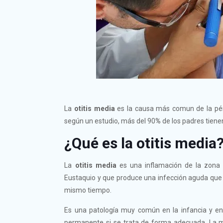
La
otitis media
es la causa más comun de la pérd
según un estudio, más del 90
%
de los padres tiene
¿Qué es la otitis media
La
otitis media
es una inflamación de la zona 
Eustaquio y que produce una infección aguda que p
mismo tiempo.
Es una patología muy común en la infancia y e
permanente si se trata de forma adecuada. La ma