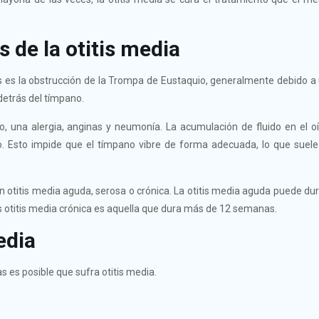
 de la otitis media
 es la obstrucción de la Trompa de Eustaquio, generalmente debido a 
detrás del tímpano.
o, una alergia, anginas y neumonía. La acumulación de fluido en el 
o. Esto impide que el tímpano vibre de forma adecuada, lo que suele
en otitis media aguda, serosa o crónica. La otitis media aguda puede d
Política de privacidad
|
Aviso Legal
|
Política de Cookies
s otitis media crónica es aquella que dura más de 12 semanas.
edia
eso Rápido
Clínica Juan de Borbó
s es posible que sufra otitis media.
énes somos
Avenida Nuestra Señora de Ato
ífonos en Murcia
21 (Esquina con Paseo de la Fuen