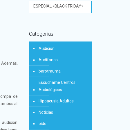
ESPECIAL «BLACK FRIDAY»
Categorías
Audición
Audífonos
l. Además,
.
barotrauma
Escúchame Centros
Audiológicos
trompa de
Hipoacusia Adultos
n ambos al
Noticias
 audición
oído
édico haya