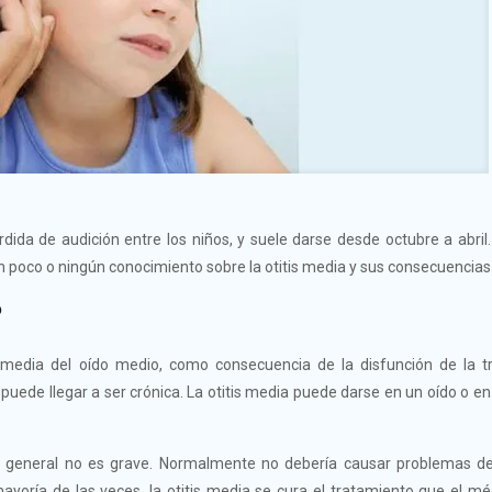
ida de audición entre los niños, y suele darse desde octubre a abri
n poco o ningún conocimiento sobre la otitis media y sus consecuencias
?
media del oído medio, como consecuencia de la disfunción de la 
uede llegar a ser crónica. La otitis media puede darse en un oído o e
n general no es grave. Normalmente no debería causar problemas de
yoría de las veces, la otitis media se cura el tratamiento que el m