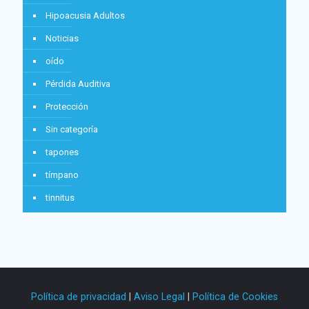
Hipoacusia Adultos
Noticias
oído
Pérdida Auditiva
Protección
Sin categoría
tapones
tímpano
tinnitus
Política de privacidad
|
Aviso Legal
|
Política de Cookies