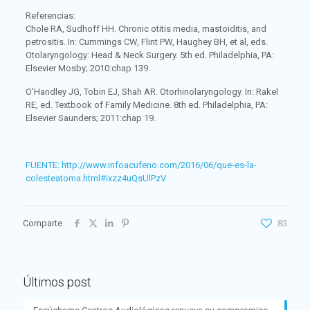
Referencias:
Chole RA, Sudhoff HH. Chronic otitis media, mastoiditis, and
petrositis. In: Cummings CW, Flint PW, Haughey BH, et al, eds.
Otolaryngology: Head & Neck Surgery. 5th ed. Philadelphia, PA:
Elsevier Mosby; 2010:chap 139.
O’Handley JG, Tobin EJ, Shah AR. Otorhinolaryngology. In: Rakel
RE, ed. Textbook of Family Medicine. 8th ed. Philadelphia, PA:
Elsevier Saunders; 2011:chap 19.
FUENTE: http://www.infoacufeno.com/2016/06/que-es-la-
colesteatoma.html#ixzz4uQsUlPzV
Comparte
83
Últimos post