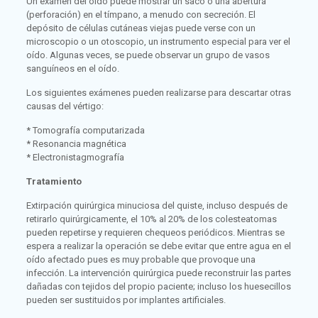
Un examen del oído puede mostrar un saco o una abertura
(perforación) en el tímpano, a menudo con secreción. El
depósito de células cutáneas viejas puede verse con un
microscopio o un otoscopio, un instrumento especial para ver el
oído. Algunas veces, se puede observar un grupo de vasos
sanguíneos en el oído.
Los siguientes exámenes pueden realizarse para descartar otras
causas del vértigo:
* Tomografía computarizada
* Resonancia magnética
* Electronistagmografía
Tratamiento
Extirpación quirúrgica minuciosa del quiste, incluso después de
retirarlo quirúrgicamente, el 10% al 20% de los colesteatomas
pueden repetirse y requieren chequeos periódicos. Mientras se
espera a realizar la operación se debe evitar que entre agua en el
oído afectado pues es muy probable que provoque una
infección. La intervención quirúrgica puede reconstruir las partes
dañadas con tejidos del propio paciente; incluso los huesecillos
pueden ser sustituidos por implantes artificiales.